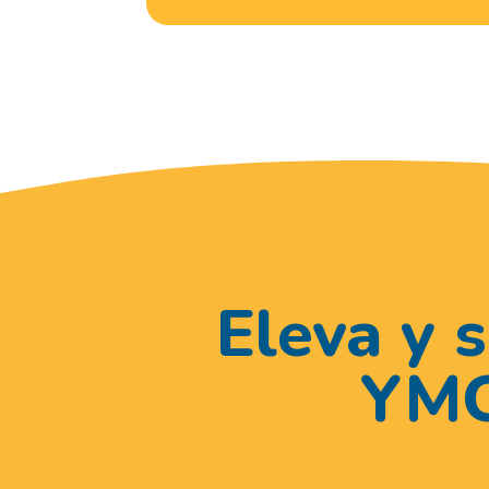
E
leva y 
YMC