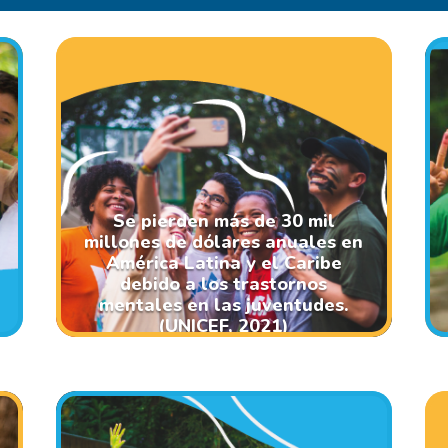
Se pierden más de 30 mil
millones de dólares anuales en
América Latina y el Caribe
debido a los trastornos
mentales en las juventudes.
(UNICEF, 2021)