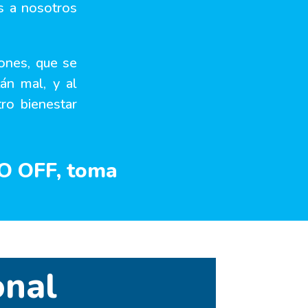
s a nosotros
ones, que se
án mal, y al
ro bienestar
O OFF, toma
onal