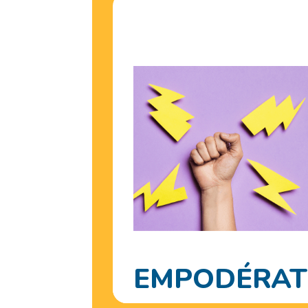
Toma contro
de tus
Emociones
Pensamientos
Y salu
mental
EMPODÉRAT