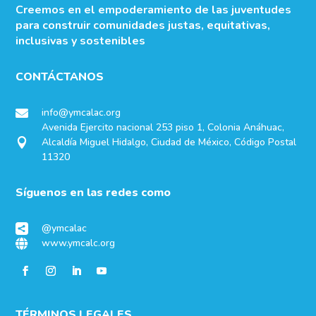
Creemos en el empoderamiento de las juventudes
para construir comunidades justas, equitativas,
inclusivas y sostenibles
CONTÁCTANOS
info@ymcalac.org

Avenida Ejercito nacional 253 piso 1, Colonia Anáhuac,
Alcaldía Miguel Hidalgo, Ciudad de México, Código Postal

11320
Síguenos en las redes como
@ymcalac

www.ymcalc.org

TÉRMINOS LEGALES