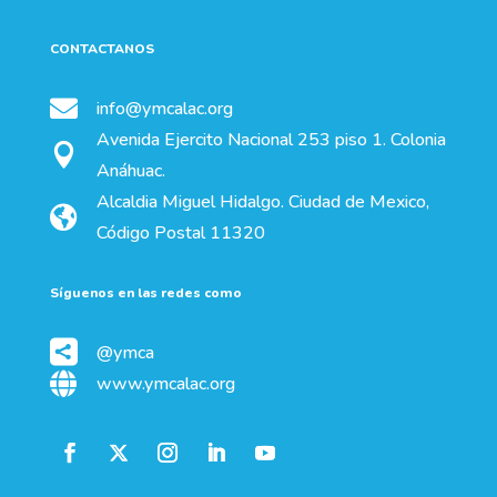
CONTACTANOS

info@ymcalac.org
Avenida Ejercito Nacional 253 piso 1. Colonia

Anáhuac.
Alcaldia Miguel Hidalgo. Ciudad de Mexico,

Código Postal 11320
Síguenos en las redes como

@ymca

www.ymcalac.org