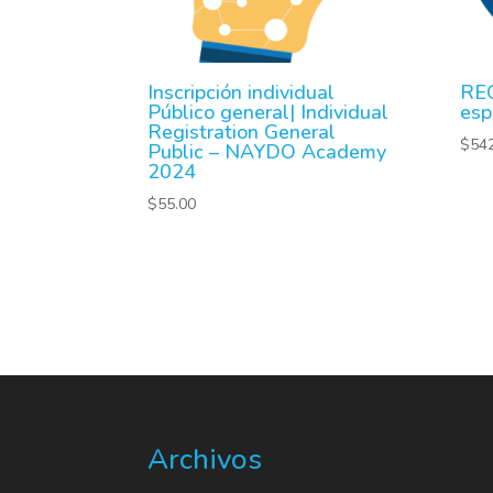
Inscripción individual
REG
Público general| Individual
esp
Registration General
$
54
Public – NAYDO Academy
2024
$
55.00
Archivos