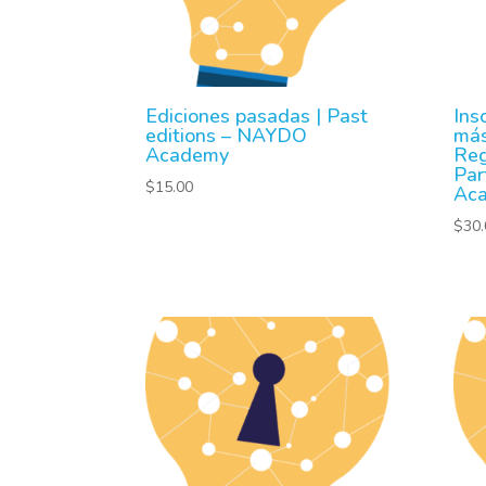
Ediciones pasadas | Past
Ins
editions – NAYDO
más
Academy
Reg
Par
$
15.00
Ac
$
30.