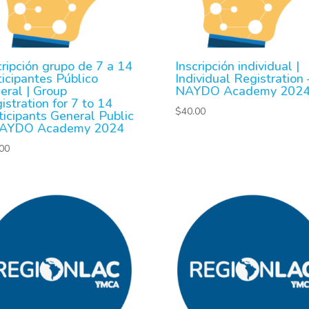
cripción grupo de 7 a 14
Inscripción individual |
ticipantes Público
Individual Registration 
eral | Group
NAYDO Academy 202
istration for 7 to 14
$
40.00
ticipants General Public
NAYDO Academy 2024
00