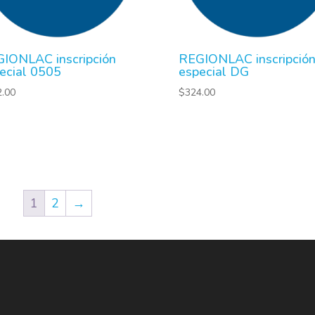
IONLAC inscripción
REGIONLAC inscripció
ecial 0505
especial DG
2.00
$
324.00
1
2
→