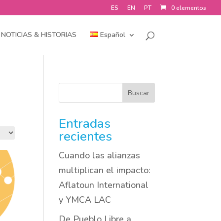
ES
EN
PT
0 elementos
NOTICIAS & HISTORIAS
Español
Buscar
Entradas
recientes
Cuando las alianzas
multiplican el impacto:
Aflatoun International
y YMCA LAC
De Pueblo Libre a