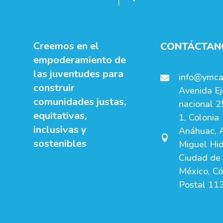
Creemos en el
CONTÁCTAN
empoderamiento de
las juventudes para
info@ymca

construir
Avenida Ej
comunidades justas,
nacional 2
equitativas,
1, Colonia
inclusivas y
Anáhuac, A

sostenibles
Miguel Hid
Ciudad de
México, C
Postal 11