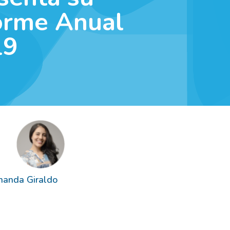
orme Anual
19
nanda Giraldo