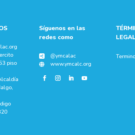
OS
Síguenos en las
TÉRM
redes como
LEGA
lac.org
ercito
@ymcalac
Termino

53 piso
www.ymcalc.org

lcaldía
algo,
ódigo
320