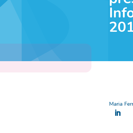
Inf
20
Maria Fer