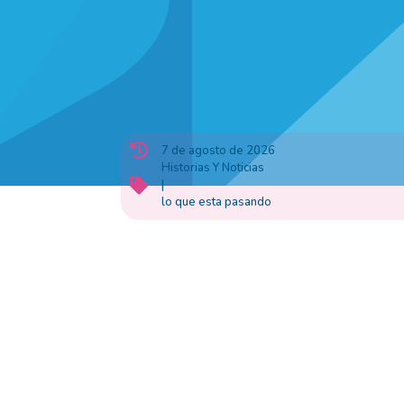

7 de agosto de 2026
Historias Y Noticias

|
lo que esta pasando