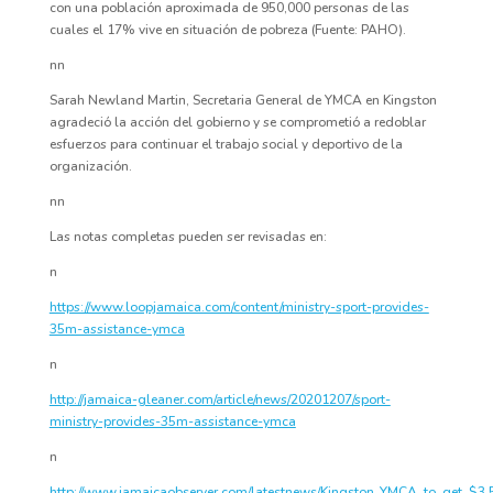
con una población aproximada de 950,000 personas de las
cuales el 17% vive en situación de pobreza (Fuente: PAHO).
nn
Sarah Newland Martin, Secretaria General de YMCA en Kingston
agradeció la acción del gobierno y se comprometió a redoblar
esfuerzos para continuar el trabajo social y deportivo de la
organización.
nn
Las notas completas pueden ser revisadas en:
n
https://www.loopjamaica.com/content/ministry-sport-provides-
35m-assistance-ymca
n
http://jamaica-gleaner.com/article/news/20201207/sport-
ministry-provides-35m-assistance-ymca
n
http://www.jamaicaobserver.com/latestnews/Kingston_YMCA_to_get_$3.