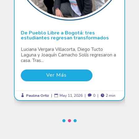
De Pueblo Libre a Bogotá: tres
estudiantes regresan transformados
Luciana Vergara Villacorta, Diego Tucto
Laguna y Joaquín Camacho Solís regresaron a
casa. Tras...
Ver Más
Paulina Ortiz
|
May 11, 2026
|
0
|
2 min



