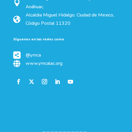

Anáhuac.
Alcaldia Miguel Hidalgo. Ciudad de Mexico,

Código Postal 11320
Síguenos en las redes como

@ymca

www.ymcalac.org