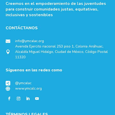
Creemos en el empoderamiento de las juventudes
para construir comunidades justas, equitativas,
inclusivas y sostenibles
CONTÁCTANOS
info@ymcalac.org

Avenida Ejercito nacional 253 piso 1, Colonia Anáhuac,
Alcaldía Miguel Hidalgo, Ciudad de México, Código Postal

11320
Síguenos en las redes como
@ymcalac

www.ymcalc.org

TÉRMINOS LEGALES