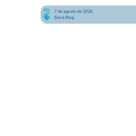

7 de agosto de 2026

Eleva Blog