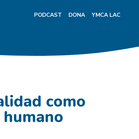
PODCAST
DONA
YMCA LAC
alidad como
o humano