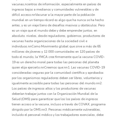
vacunas,ncentros de información, especialmente en países de
ingresos bajos a medianos y comunidades vulnerables y de
difícil acceso.nnVacunar a la mayor parte de la población
mundial en un tiempo récord es algo que ha nunca se ha hecho
antes, y es un viaje lleno de desafíos masivos y obstáculos. Pero
es un viaje que el mundo debe y debe emprender juntos, en
absoluto. niveles, desde reguladores, gobiernos, productores de
vacunas hasta organizaciones de la sociedad civil e
individuos.nnComo Movimiento global que sirve a más de 65
millones de jóvenes y 12.000 comunidades en 120 países de
todo el mundo, la YMCA cree firmemente que la vacuna COVID-
19 es un derecho moral para todas las personas del planeta
quien elija ejercerlo.nnCreemos que:nn1. Las vacunas COVID-19
consideradas seguras por la comunidad científica y aprobados
por los organismos reguladores deben ser libres, voluntarios y
igualmente accesible para todas las personas del mundo.nn2.
Los países de ingresos altos y los productores de vacunas
deberían trabajar juntos con la Organización Mundial de la
Salud (OMS) para garantizar que los los países de ingresos
tienen acceso a la vacuna, incluso a través de COVAX, programa
dirigido por la OMS.nn3. Personas médicamente vulnerables,
incluido el personal médico y los trabajadores esenciales, debe