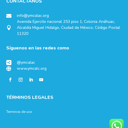
CONTÁCTANOS
info@ymcalac.org

Avenida Ejercito nacional 253 piso 1, Colonia Anáhuac,
Alcaldía Miguel Hidalgo, Ciudad de México, Código Postal

11320
Síguenos en las redes como
@ymcalac

www.ymcalc.org

TÉRMINOS LEGALES
Terminos de uso