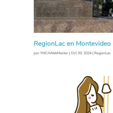
RegionLac en Montevideo
por
YMCAWebMaster
|
Oct 30, 2024
|
RegionLac