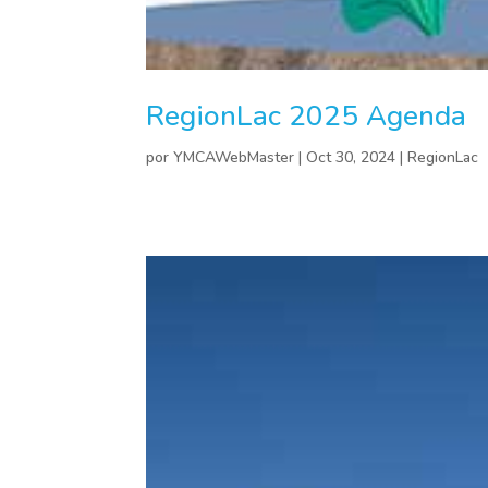
RegionLac 2025 Agenda
por
YMCAWebMaster
|
Oct 30, 2024
|
RegionLac