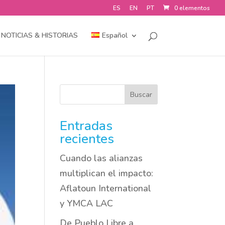
ES
EN
PT
0 elementos
NOTICIAS & HISTORIAS
Español
Buscar
Entradas
recientes
Cuando las alianzas
multiplican el impacto:
Aflatoun International
y YMCA LAC
De Pueblo Libre a