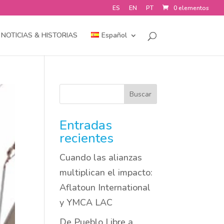
ES
EN
PT
0 elementos
NOTICIAS & HISTORIAS
Español
Buscar
Entradas
recientes
Cuando las alianzas
multiplican el impacto:
Aflatoun International
y YMCA LAC
De Pueblo Libre a