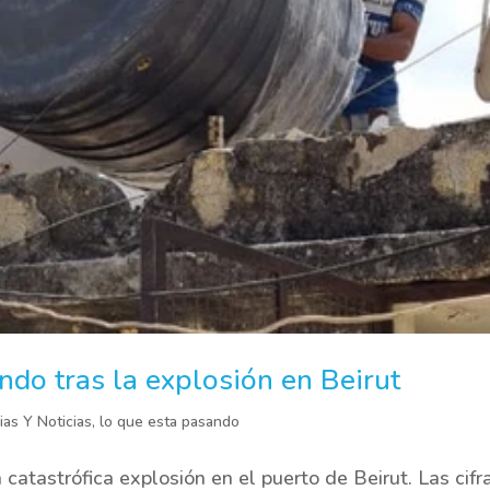
do tras la explosión en Beirut
ias Y Noticias
,
lo que esta pasando
catastrófica explosión en el puerto de Beirut. Las cifr