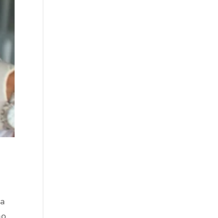
la
mo