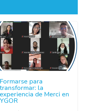
Formarse para
transformar: la
experiencia de Merci en
YGOR