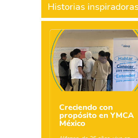
Historias inspiradora
Creciendo con
propósito en YMCA
México