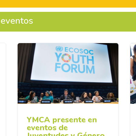
 eventos
YMCA presente en
eventos de
Juventudes y Género