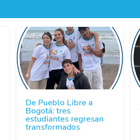
De Pueblo Libre a
Bogotá: tres
estudiantes regresan
transformados