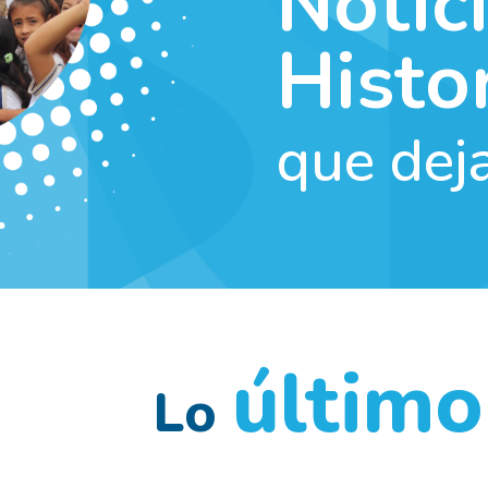
Notic
Histo
que dej
último
Lo