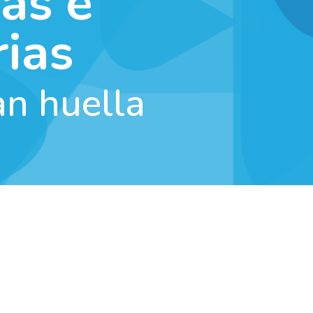
ias e
rias
an huella