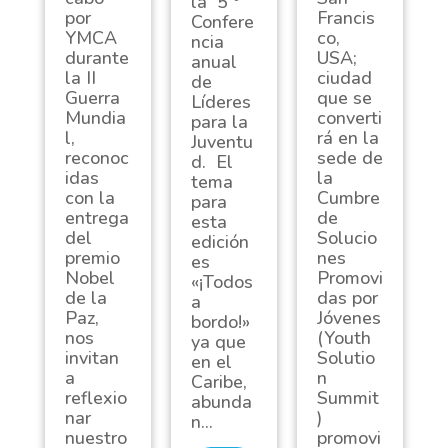
la 5 º
por
Francis
Confere
YMCA
co,
ncia
durante
USA;
anual
la II
ciudad
de
Guerra
que se
Líderes
Mundia
converti
para la
l,
rá en la
Juventu
reconoc
sede de
d. El
idas
la
tema
con la
Cumbre
para
entrega
de
esta
del
Solucio
edición
premio
nes
es
Nobel
Promovi
«¡Todos
de la
das por
a
Paz,
Jóvenes
bordo!»
nos
(Youth
ya que
invitan
Solutio
en el
a
n
Caribe,
reflexio
Summit
abunda
nar
)
n...
nuestro
promovi