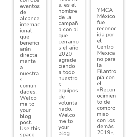
con dos
s, es el
eventos
YMCA
nombre
de
México
de la
alcance
fue
campañ
internac
reconoc
a con al
ional
ida por
que
que
el
cerramo
benefici
Centro
s el año
arán
Mexica
2020
directa
no para
agrade
mente
la
ciendo
a
Filantro
a todo
nuestra
pía con
nuestro
s
el
s
comuni
«Recon
equipos
dades.
ocimien
de
Welco
to de
volunta
me to
compro
riado.
your
miso
Welco
blog
con los
me to
post.
demás
your
Use this
2019»,
blog
space