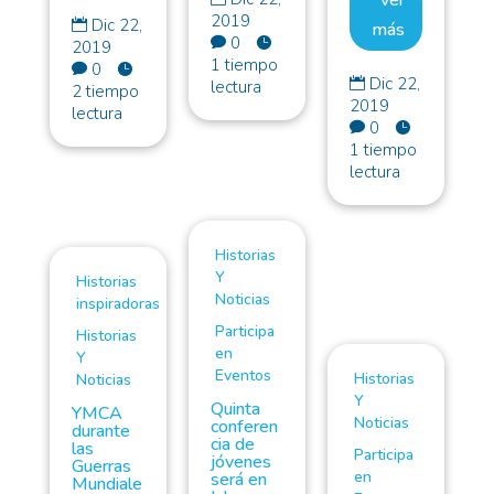
2019
Dic 22,

más
0


2019
1 tiempo
0


Dic 22,

lectura
2 tiempo
2019
lectura
0


1 tiempo
lectura
Historias
Y
Historias
Noticias
inspiradoras
Participa
Historias
en
Y
Eventos
Historias
Noticias
Y
Quinta
YMCA
Noticias
conferen
durante
cia de
las
Participa
jóvenes
Guerras
en
será en
Mundiale