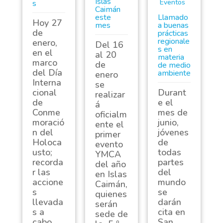
Islas
Eventos
s
Caimán
este
Llamado
Hoy 27
mes
a buenas
de
prácticas
regionale
enero,
Del 16
s en
en el
al 20
materia
marco
de
de medio
del Día
ambiente
enero
Interna
se
cional
Durant
realizar
de
e el
á
Conme
mes de
oficialm
moració
junio,
ente el
n del
jóvenes
primer
Holoca
de
evento
usto;
todas
YMCA
recorda
partes
del año
r las
del
en Islas
accione
mundo
Caimán,
s
se
quienes
llevada
darán
serán
s a
cita en
sede de
cabo
San