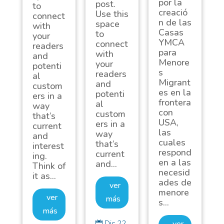
por la
post.
to
creació
Use this
connect
n de las
space
with
Casas
to
your
YMCA
connect
readers
para
with
and
Menore
your
potenti
s
readers
al
Migrant
and
custom
es en la
potenti
ers in a
frontera
al
way
con
custom
that’s
USA,
ers in a
current
las
way
and
cuales
that’s
interest
respond
current
ing.
en a las
and...
Think of
necesid
it as...
ades de
ver
menore
ver
más
s...
más
Dic 22,
ver
