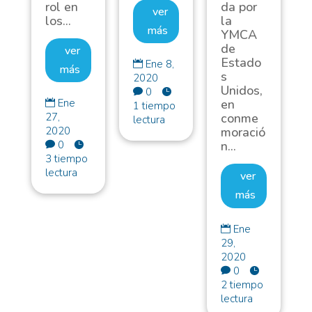
rol en
da por
ver
los...
la
más
YMCA
de
ver
Estado
Ene 8,

más
s
2020
Unidos,
0


en
Ene

1 tiempo
conme
27,
lectura
moració
2020
n...
0


3 tiempo
lectura
ver
más
Ene

29,
2020
0


2 tiempo
lectura