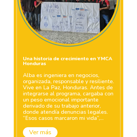
Una historia de crecimiento en YMCA
Honduras
Alba es ingeniera en negocios,
organizada, responsable y resiliente.
Vive en La Paz, Honduras. Antes de
integrarse al programa, cargaba con
un peso emocional importante
derivado de su trabajo anterior,
donde atendía denuncias legales.
“Esos casos marcaron mi vida”,...
Ver más