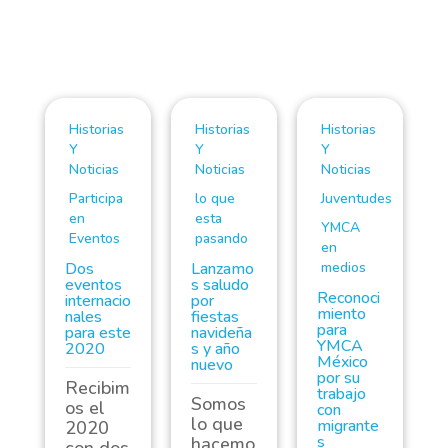
Historias
Historias
Historias
Y
Y
Y
Noticias
Noticias
Noticias
Participa
lo que
Juventudes
en
esta
YMCA
Eventos
pasando
en
Dos
Lanzamo
medios
eventos
s saludo
Reconoci
internacio
por
miento
nales
fiestas
para
para este
navideña
YMCA
2020
s y año
México
nuevo
por su
Recibim
trabajo
Somos
os el
con
lo que
migrante
2020
s
hacemo