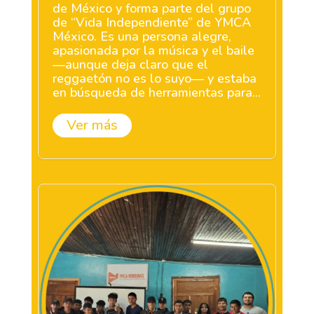
de México y forma parte del grupo
de “Vida Independiente” de YMCA
México. Es una persona alegre,
apasionada por la música y el baile
—aunque deja claro que el
reggaetón no es lo suyo— y estaba
en búsqueda de herramientas para...
Ver más